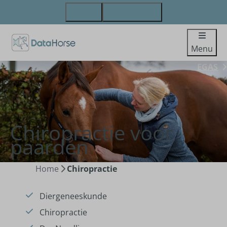
WhatsApp
info@datahorse.nl
Menu
EGAS
Chiropractie voor
paarden
Home
Chiropractie
Diergeneeskunde
Chiropractie