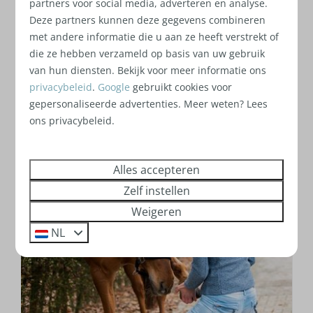
partners voor social media, adverteren en analyse.
Het gebruik van verschillende technieken vanuit
Deze partners kunnen deze gegevens combineren
de
diergeneeskunde
,
chiropractie
en
met andere informatie die u aan ze heeft verstrekt of
fysiotherapie
, als ook het inzetten van
dry
die ze hebben verzameld op basis van uw gebruik
needling
en
kinesiotaping
, maken het mogelijk
van hun diensten. Bekijk voor meer informatie ons
om zeer (paard)specifiek te kunnen behandelen.
privacybeleid
.
Google
gebruikt cookies voor
Een
individueel plan
wordt opgesteld, zodat de
gepersonaliseerde advertenties. Meer weten? Lees
ruiter/eigenaar zelf verder aan de slag kan met
ons privacybeleid.
de ingezette therapie.
Alles accepteren
Zelf instellen
Weigeren
NL