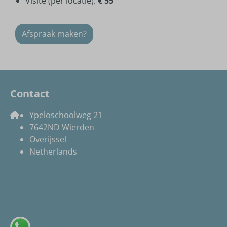
Visite (per locatie):
€ 55
Afspraak maken?
Contact
Ypeloschoolweg 21
7642ND Wierden
Overijssel
Netherlands
+31 (0)612891796
info@datahorse.nl